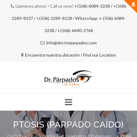
Llaménos ahora! / Call us now!
+(506) 6084-3238 / +(506)
2289-8137 / +(506) 2289-8138 / WhatsApp: + (506) 6084-
3238 / +(506) 6440-2768
info@doctorparpados.com
Encuentra nuestra ubicación / Find our Location
Skip
to
PTOSIS (PÁRPADO CAÍDO)
INICIO
EL DOCTOR
COSMÉTICOS
content
Costa Rica, Cirugía, Doctor, Ojo, Especialista, Oftalmólogo
>
Ptosis